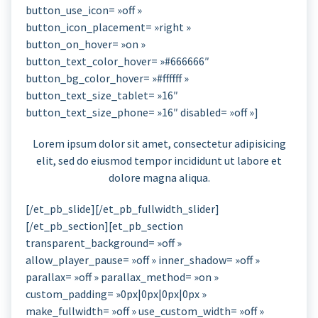
button_use_icon= »off »
button_icon_placement= »right »
button_on_hover= »on »
button_text_color_hover= »#666666″
button_bg_color_hover= »#ffffff »
button_text_size_tablet= »16″
button_text_size_phone= »16″ disabled= »off »]
Lorem ipsum dolor sit amet, consectetur adipisicing
elit, sed do eiusmod tempor incididunt ut labore et
dolore magna aliqua.
[/et_pb_slide][/et_pb_fullwidth_slider]
[/et_pb_section][et_pb_section
transparent_background= »off »
allow_player_pause= »off » inner_shadow= »off »
parallax= »off » parallax_method= »on »
custom_padding= »0px|0px|0px|0px »
make_fullwidth= »off » use_custom_width= »off »