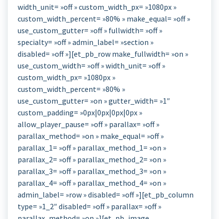
width_unit= »off » custom_width_px= »1080px »
custom_width_percent= »80% » make_equal= »off »
use_custom_gutter= »off » fullwidth= »off »
specialty= »off » admin_label= »section »
disabled= »off »][et_pb_row make_fullwidth= »on »
use_custom_width= »off » width_unit= »off »
custom_width_px= »1080px »
custom_width_percent= »80% »
use_custom_gutter= »on » gutter_width= »1″
custom_padding= »0px|0px|0px|0px »
allow_player_pause= »off » parallax= »off »
parallax_method= »on » make_equal= »off »
parallax_1= »off » parallax_method_1= »on »
parallax_2= »off » parallax_method_2= »on »
parallax_3= »off » parallax_method_3= »on »
parallax_4= »off » parallax_method_4= »on »
admin_label= »row » disabled= »off »][et_pb_column
type= »1_2″ disabled= »off » parallax= »off »
parallax_method= »on »][et_pb_image