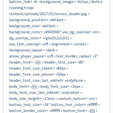
button_link= »# » background_image= »https://bulitz-
training.fr/wp-
content/uploads/2017/02/service_header.jpg »
background_position= »default »
background_size= »default »
background_color= »#000000″ use_bg_overlay= »on »
bg_overlay_color= »rgba(0,0,0,0.5) »
use_text_overlay= »off » alignment= »center »
background_layout= »dark »
allow_player_pause= »off » text_border_radius= »3″
header_font= »|||| » header_font_size= »85″
header_font_size_tablet= »80px »
header_font_size_phone= »50px »
header_font_size_last_edited= »on|phone »
body_font= »|||| » body_font_size= »16px »
body_font_size_last_edited= »on|tablet »
body_line_height= »1.5em » custom_button= »on »
button_text_size= »16″ button_text_color= »#ffffff »
button_border_color= »#ffffff » button_font= »|||| »