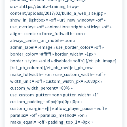
src= »https://bulitz-training.fr/wp-
content/uploads/2017/02/build_a_web_site.jpg »
show_in_lightbox= »off » url_new_window= »off »
use_overlay= »off » animation= »right » sticky= »off »
align= »center » force_fullwidth= »on »
always_center_on_mobile= »on »
admin_label= »Image » use_border_color= »off »
border_color= »#ffffff » border_width= »1px »
border_style= »solid » disabled= »off »] [/et_pb_image]
[/et_pb_column][/et_pb_row][et_pb_row
make_fullwidth= »on » use_custom_width= »off »
width_unit= »off » custom_width_px= »1080px »
custom_width_percent= »80% »
use_custom_gutter= »on » gutter_width= »1″
custom_padding= »0px|0px|0px|0px »
custom_margin= »||| » allow_player_pause= »off »
parallax= »off » parallax_method= »on »
make_equal= »off » padding_top_1= »0px »