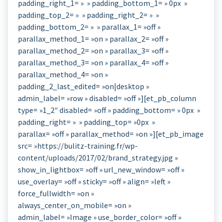
padding_right_1= » » padding_bottom_1= » 0px »
padding_top_2= » » padding_right_2= » »
padding_bottom_2= » » parallax_1= »off »
parallax_method_1= »on » parallax_2= »off »
parallax_method_2= »on » parallax_3= »off »
parallax_method_3= »on » parallax_4= »off »
parallax_method_4= »on »
padding_2_last_edited= »on|desktop »
admin_label= »row » disabled= »off »][et_pb_column
type= »1_2″ disabled= »off » padding_bottom= » 0px »
padding_right= » » padding_top= »0px »
parallax= »off » parallax_method= »on »][et_pb_image
src= »https://bulitz-training.fr/wp-
content/uploads/2017/02/brand_strategy.jpg »
show_in_lightbox= »off » url_new_window= »off »
use_overlay= »off » sticky= »off » align= »left »
force_fullwidth= »on »
always_center_on_mobile= »on »
admin_label= »Image » use_border_color= »off »