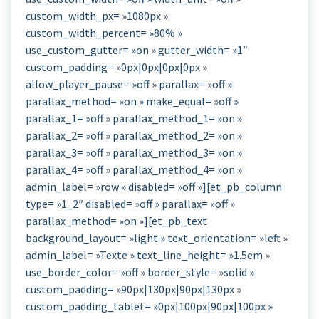
custom_width_px= »1080px »
custom_width_percent= »80% »
use_custom_gutter= »on » gutter_width= »1″
custom_padding= »0px|0px|0px|0px »
allow_player_pause= »off » parallax= »off »
parallax_method= »on » make_equal= »off »
parallax_1= »off » parallax_method_1= »on »
parallax_2= »off » parallax_method_2= »on »
parallax_3= »off » parallax_method_3= »on »
parallax_4= »off » parallax_method_4= »on »
admin_label= »row » disabled= »off »][et_pb_column
type= »1_2″ disabled= »off » parallax= »off »
parallax_method= »on »][et_pb_text
background_layout= »light » text_orientation= »left »
admin_label= »Texte » text_line_height= »1.5em »
use_border_color= »off » border_style= »solid »
custom_padding= »90px|130px|90px|130px »
custom_padding_tablet= »0px|100px|90px|100px »