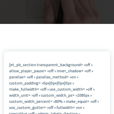
[et_pb_section transparent_background= »off »
allow_player_pause= »off » inner_shadow= »off »
parallax= »off » parallax_method= »on »
custom_padding= »0px|0px|0px|0px »
make_fullwidth= »off » use_custom_width= »off »
width_unit= »off » custom_width_px= »1080px »
custom_width_percent= »80% » make_equal= »off »
use_custom_gutter= »off » fullwidth= »on »
specialty= »off » admin_label= »Section »