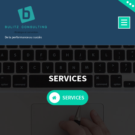
Aller
au
contenu
De la performance au succès
SERVICES
SERVICES