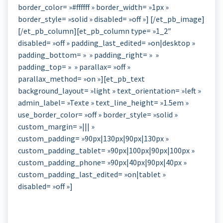
border_color= »#ffffff » border_width= »1px »
border_style= »solid » disabled= »off »] [/et_pb_image]
[/et_pb_column][et_pb_column type= »1_2″
disabled= »off » padding_last_edited= »on|desktop »
padding_bottom= » » padding_right= » »
padding_top= » » parallax= »off »
parallax_method= »on »][et_pb_text
background_layout= »light » text_orientation= »left »
admin_label= »Texte » text_line_height= »1.5em »
use_border_color= »off » border_style= »solid »
custom_margin= »||| »
custom_padding= »90px|130px|90px|130px »
custom_padding_tablet= »90px|100px|90px|100px »
custom_padding_phone= »90px|40px|90px|40px »
custom_padding_last_edited= »on|tablet »
disabled= »off »]