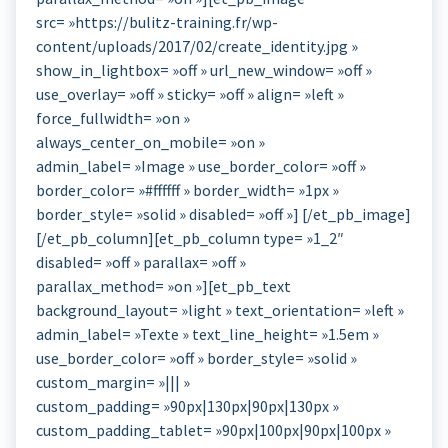
src= »https://bulitz-training.fr/wp-
content/uploads/2017/02/create_identity.jpg »
show_in_lightbox= »off » url_new_window= »off »
use_overlay= »off » sticky= »off » align= »left »
force_fullwidth= »on »
always_center_on_mobile= »on »
admin_label= »Image » use_border_color= »off »
border_color= »#ffffff » border_width= »1px »
border_style= »solid » disabled= »off »] [/et_pb_image]
[/et_pb_column][et_pb_column type= »1_2″
disabled= »off » parallax= »off »
parallax_method= »on »][et_pb_text
background_layout= »light » text_orientation= »left »
admin_label= »Texte » text_line_height= »1.5em »
use_border_color= »off » border_style= »solid »
custom_margin= »||| »
custom_padding= »90px|130px|90px|130px »
custom_padding_tablet= »90px|100px|90px|100px »