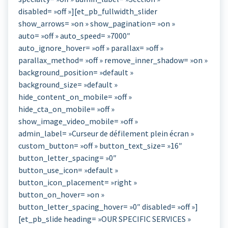
disabled= »off »][et_pb_fullwidth_slider
show_arrows= »on » show_pagination= »on »
auto= »off » auto_speed= »7000″
auto_ignore_hover= »off » parallax= »off »
parallax_method= »off » remove_inner_shadow= »on »
background_position= »default »
background_size= »default »
hide_content_on_mobile= »off »
hide_cta_on_mobile= »off »
show_image_video_mobile= »off »
admin_label= »Curseur de défilement plein écran »
custom_button= »off » button_text_size= »16″
button_letter_spacing= »0″
button_use_icon= »default »
button_icon_placement= »right »
button_on_hover= »on »
button_letter_spacing_hover= »0″ disabled= »off »]
[et_pb_slide heading= »OUR SPECIFIC SERVICES »